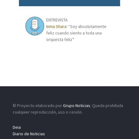
ENTREVISTA
Inma Shara
: “Soy absolutamente
feliz cuando siento a toda una
orquesta feliz”
© Proyecto elaborado por
Grupo Noticias
. Queda prohibida
cualquier reproducción, uso o cesión.
Deia
Diario de Noticias