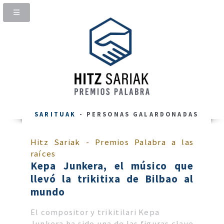
SARITUAK
- PERSONAS GALARDONADAS
Hitz Sariak - Premios Palabra a las
raíces
Kepa Junkera, el músico que
llevó la trikitixa de Bilbao al
mundo
El compositor y trikitilari Kepa
Junkera ha sido una de las figuras clave